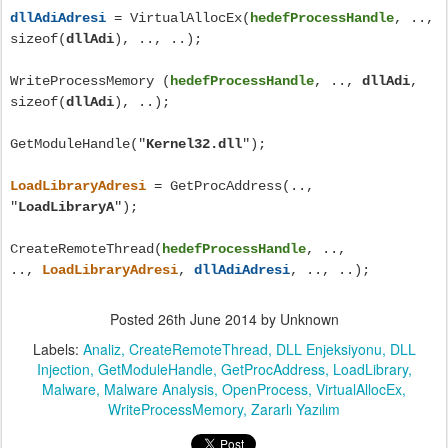
dllAdiAdresi
= VirtualAllocEx(
hedefProcessHandle
, ..,
sizeof(
dllAdi
), .., ..);
WriteProcessMemory (
hedefProcessHandle
, ..,
dllAdi
,
sizeof(
dllAdi
), ..);
GetModuleHandle("
Kernel32.dll
");
LoadLibraryAdresi
= GetProcAddress(..,
"
LoadLibraryA
");
CreateRemoteThread(
hedefProcessHandle
, ..,
..,
LoadLibraryAdresi
,
dllAdiAdresi
, .., ..);
Posted
26th June 2014
by Unknown
Labels:
Analiz
CreateRemoteThread
DLL Enjeksiyonu
DLL
Injection
GetModuleHandle
GetProcAddress
LoadLibrary
Malware
Malware Analysis
OpenProcess
VirtualAllocEx
WriteProcessMemory
Zararlı Yazılım