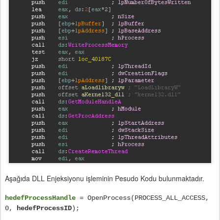
Aşağıda DLL Enjeksiyonu işleminin Pesudo Kodu bulunmaktadır.
hedefProcessHandle
= OpenProcess(PROCESS_ALL_ACCESS,
0,
hedefProcessID
);