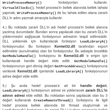
fonksiyonları kullanılır.
WriteProcessMemory()
, hedef process'in bellek alanında bellek tahsisi
VirtualAllocEx()
yapmak;
de bu tahsis edilen alana zararlı
WriteProcessMemory()
DLL'in adını yazmak amacıyla kullanılır.
4.) Bu noktada zararlı DLL'in adı hedef process'in bellek alanına
yazılmış durumdadır. Bundan sonra yapılacak olan bu zararlı DLL'in
yüklenmesini sağlyacak fonksiyonun adresinin tespit edilmesidir.
DLL yüklemek için kullanılacak fonksiyon
LoadLibraryA()
fonksiyonudur. Bu fonksiyon
Kermel32.dll
tarafından export
edilmekte (sunulmakta) olan bir fonksiyondur. Bu sebeple öncelikle
fonksiyonu ile
Kernel32.dll
'e erişim için
GetModuleHandle()
kullanılacak handle değeri elde edilir.
GetModuleHandle()
fonksiyonunun geri dönüş değeri
fonksiyonuna
GetProcAddress()
verilerek
Kernel32.dll
içerisinde
fonksiyonunun
LoadLibraryA()
adres değeri elde edilir.
5.) Şu anda hedef process'e ait bir
handle değeri
,
fonksiyonun adresi ve yüklenecek
zararlı DLL'in
LoadLibraryA()
adının adresi
elde edildi. Bu noktadan sonra yapılacak olan bu 3
değeri kullanarak
fonksiyonu ile ilgili
CreateRemoteThread()
hedef process bellek alanında bir thread oluşturmak ve
LoadLibraryA() fonksiyonu ile zararlı DLL'i kurban process'in bellek