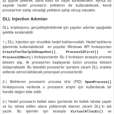
az şüphe çekerek, daha kalıcı bir hayat sürebilecektir. Ayrıca bu
sayede hedef process'in yetkilerini de kullanabilecek, kendi
process'inin sahip olmadığı yetkilere sahip olmuş olacaktır.
DLL Injection Adımları
DLL enjeksiyonu gerçekleştirebilmek için yapılan adımlar aşağıdaki
şekilde sıralanabilir.
1.) DLL Injection için öncelikle hedef belirlenmelidir. Hedef belirleme
işleminde kullanılabilecek en popüler Windows API fonksiyonları
,
ve
CreateToolhelp32Snapshot()
Process32First()
fonksiyonlarıdır. Bu 3 fonksiyon sırasıyla process
Process32Next(
)
listesini alıp, ilk process'ten başlayarak bütün process listesini
dolaşmaktadır. Bu listedeki process'ler içerisine zararlı DLL enjekte
edilerek sömürülebilecek potansiyel process'lerdir.
2.) Belirlenen process'in process id'si (PID)
OpenProcess()
fonksiyonuna verilerek o process'e erişim için kullanılacak bir
handle değeri elde edilir.
3.) Hedef process'in bellek alanı içerisinde bir bellek tahsisi yapılır
ve bu tahsis edilen alana yüklenmek istenen zararlı DLL'in adı
yazılır. Bu işlemler için sırasıyla
ve
VirtualAllocEx()